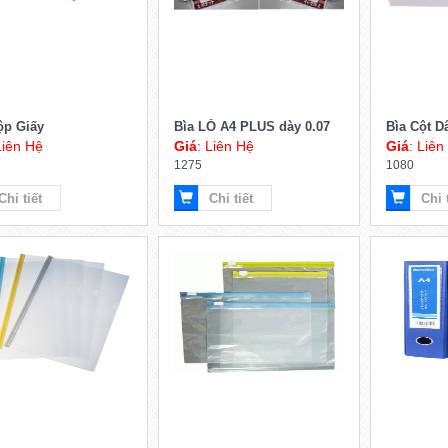
ộp Giấy
Bìa LỖ A4 PLUS dày 0.07
Bìa Cột D
Liên Hệ
Giá
: Liên Hệ
Giá
: Liên
1275
1080
Chi tiết
Chi tiết
Chi 