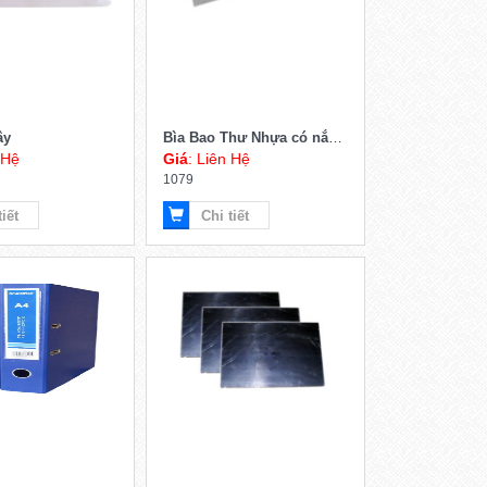
ây
Bìa Bao Thư Nhựa có nắp nhãn
 Hệ
Giá
: Liên Hệ
1079
tiết
Chi tiết