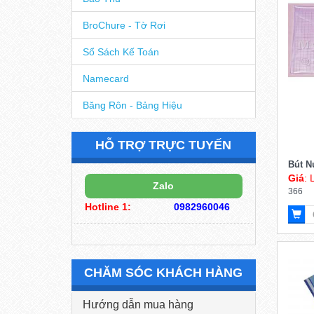
Bao Thư
BroChure - Tờ Rơi
Sổ Sách Kế Toán
Namecard
Băng Rôn - Bảng Hiệu
HỖ TRỢ TRỰC TUYẾN
Bút N
Giá
: 
Zalo
366
Hotline 1:
0982960046
CHĂM SÓC KHÁCH HÀNG