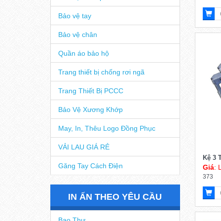
Giá
: 
Bảo vệ hô hấp
433
Bảo vệ tay
Bảo vệ chân
Quần áo bảo hộ
Trang thiết bị chống rơi ngã
Trang Thiết Bị PCCC
Bảo Vệ Xương Khớp
May, In, Thêu Logo Đồng Phục
VẢI LAU GIÁ RẺ
Kệ 3 
Găng Tay Cách Điện
Giá
: 
373
IN ẤN THEO YÊU CẦU