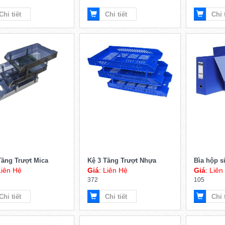
Liên Hệ
Giá
: Liên Hệ
Giá
: Liên
432
417
Chi tiết
Chi tiết
Chi 
Tầng Trượt Mica
Kệ 3 Tầng Trượt Nhựa
Bìa hộp s
Liên Hệ
Giá
: Liên Hệ
Giá
: Liên
372
105
Chi tiết
Chi tiết
Chi 