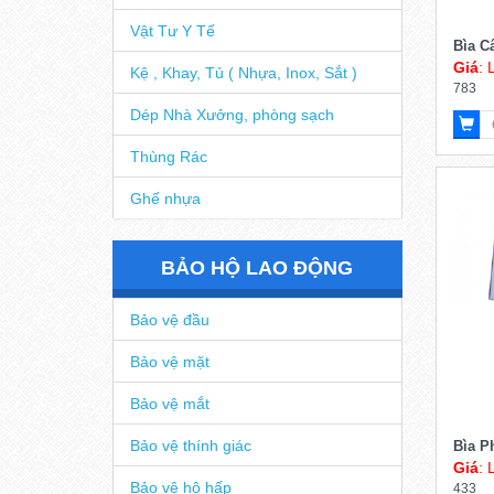
Bao Nylon - Bao Rác
Vật Tư Y Tế
Bìa C
Giá
: 
Kệ , Khay, Tủ ( Nhựa, Inox, Sắt )
783
Dép Nhà Xưởng, phòng sạch
Thùng Rác
Ghế nhựa
BẢO HỘ LAO ĐỘNG
Bảo vệ đầu
Bảo vệ mặt
Bảo vệ mắt
Bảo vệ thính giác
Bìa P