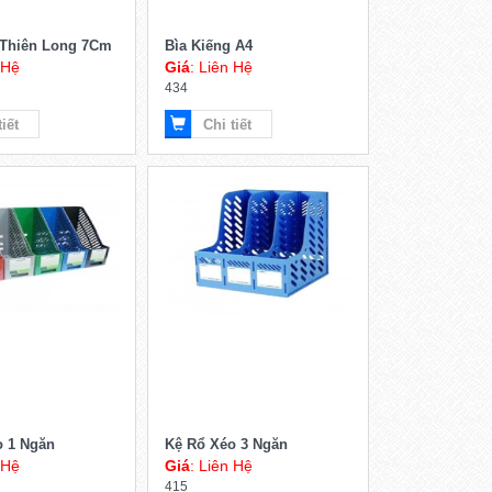
 Thiên Long 7Cm
Bìa Kiếng A4
 Hệ
Giá
: Liên Hệ
434
tiết
Chi tiết
o 1 Ngăn
Kệ Rổ Xéo 3 Ngăn