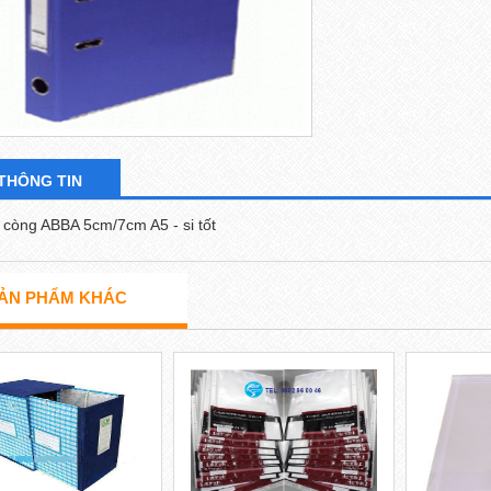
THÔNG TIN
 còng ABBA 5cm/7cm A5 - si tốt
ẢN PHẨM KHÁC