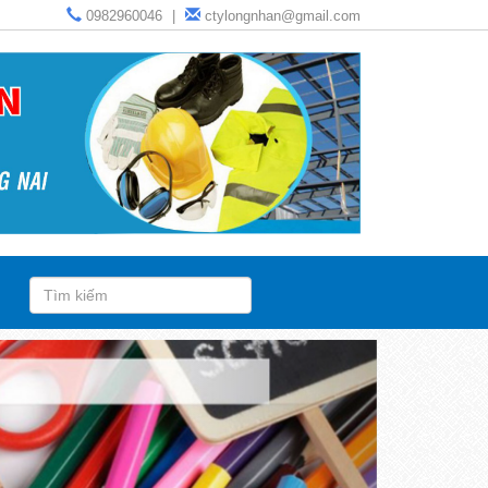
0982960046
|
ctylongnhan@gmail.com