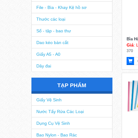
Giấy Ford - Bìa cứng
File - Bìa - Khay Kệ hồ sơ
Thước các loại
Sổ - tập - bao thư
Bìa H
Dao kéo bàn cắt
Giá
: 
370
Giấy A5 - A0
Dây đai
TẠP PHẨM
Giấy Vệ Sinh
Nước Tẩy Rửa Các Loại
Dụng Cụ Vệ Sinh