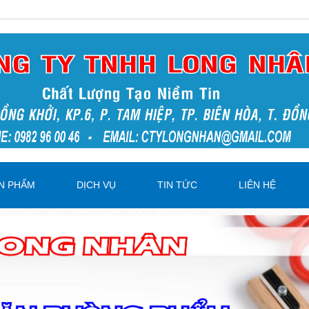
N PHẨM
DỊCH VỤ
TIN TỨC
LIÊN HỆ