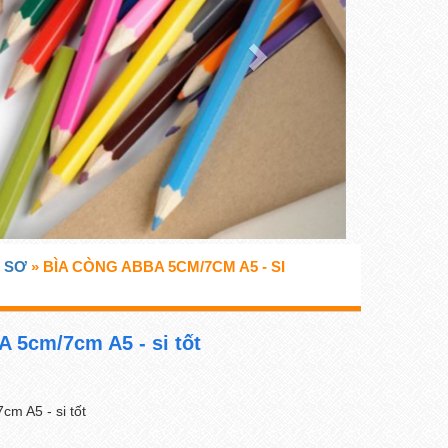
Ồ SƠ
» BÌA CÒNG ABBA 5CM/7CM A5 - SI
 5cm/7cm A5 - si tốt
m A5 - si tốt