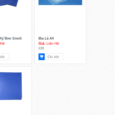
 Ký Đơn Simili
Bìa Lá A4
 Hệ
Giá
: Liên Hệ
229
tiết
Chi tiết