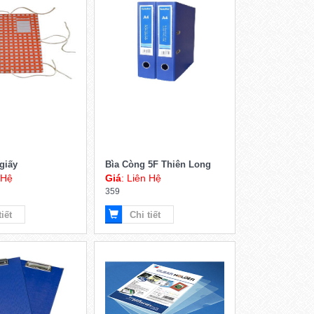
 giấy
Bìa Còng 5F Thiên Long
 Hệ
Giá
: Liên Hệ
359
tiết
Chi tiết