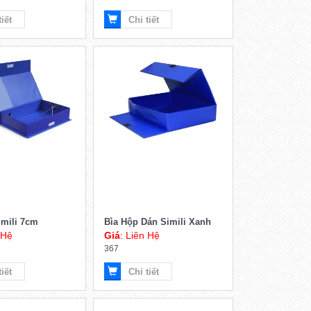
 Hệ
Giá
: Liên Hệ
415
tiết
Chi tiết
imili 7cm
Bìa Hộp Dán Simili Xanh
 Hệ
Giá
: Liên Hệ
367
tiết
Chi tiết