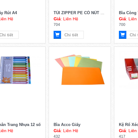
ây Rút A4
TÚI ZIPPER PE CÓ NÚT KÉO
Bìa Còng
Liên Hệ
Giá
: Liên Hệ
Giá
: Liên
704
700
Chi tiết
Chi tiết
Chi 
hân Trang Nhựa 12 số
Bìa Acco Giấy
Kệ Rổ Xé