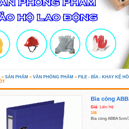
»
SẢN PHẨM
»
VĂN PHÒNG PHẨM
»
FILE - BÌA - KHAY KỆ H
ỐT
Bìa còng ABBA
Giá
: Liên Hệ
106
Bìa còng ABBA 5cm/7c