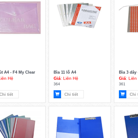
út A4 - F4 My Clear
Bìa 11 lỗ A4
Bìa 3 dây
Liên Hệ
Giá
: Liên Hệ
Giá
: Liên
364
361
Chi tiết
Chi tiết
Chi 