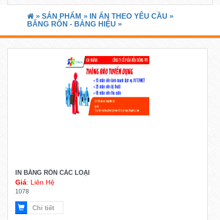
»
SẢN PHẨM »
IN ẤN THEO YÊU CẦU »
BĂNG RÔN - BẢNG HIỆU »
IN BĂNG RÔN CÁC LOẠI
Giá
: Liên Hệ
1078
Chi tiết