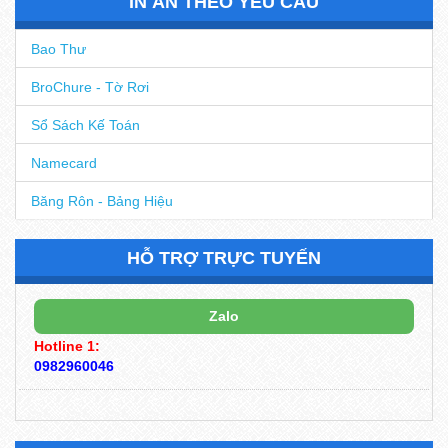
IN ẤN THEO YÊU CẦU
Bao Thư
BroChure - Tờ Rơi
Sổ Sách Kế Toán
Namecard
Băng Rôn - Bảng Hiệu
HỖ TRỢ TRỰC TUYẾN
Zalo
Hotline 1:
0982960046