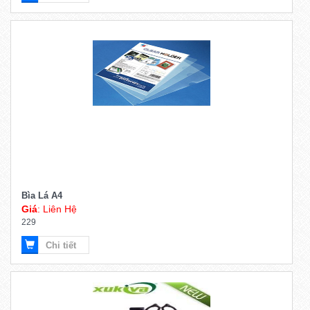
Bìa Lá A4
Giá
: Liên Hệ
229
Chi tiết