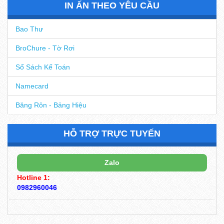
IN ẤN THEO YÊU CẦU
Bao Thư
BroChure - Tờ Rơi
Sổ Sách Kế Toán
Namecard
Băng Rôn - Bảng Hiệu
HỖ TRỢ TRỰC TUYẾN
Zalo
Hotline 1:
0982960046