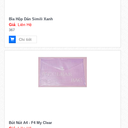
Bìa Hộp Dán Simili Xanh
Giá
: Liên Hệ
367
Chi tiết
Bút Nút A4 - F4 My Clear