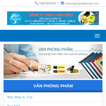
0982960046
|
ctylongnhan@gmail.com
Toggl
navig
VĂN PHÒNG PHẨM
Mực Máy In, Fax
Keo 502