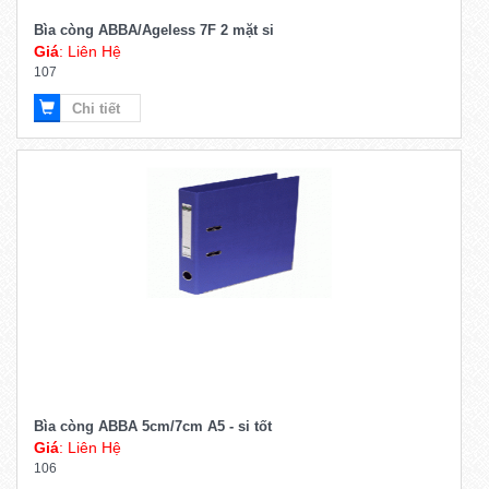
Bìa còng ABBA/Ageless 7F 2 mặt si
Giá
: Liên Hệ
107
Chi tiết
Bìa còng ABBA 5cm/7cm A5 - si tốt
Giá
: Liên Hệ
106