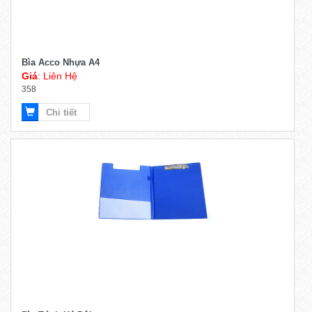
Bìa Acco Nhựa A4
Giá
: Liên Hệ
358
Chi tiết