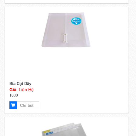
Bìa Cột Dây
Giá
: Liên Hệ
1080
Chi tiết