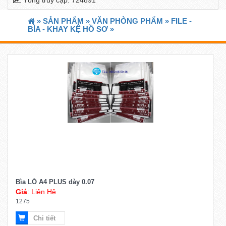
»
SẢN PHẨM »
VĂN PHÒNG PHẨM »
FILE -
BÌA - KHAY KỆ HỒ SƠ »
Bìa LỖ A4 PLUS dày 0.07
Giá
: Liên Hệ
1275
Chi tiết