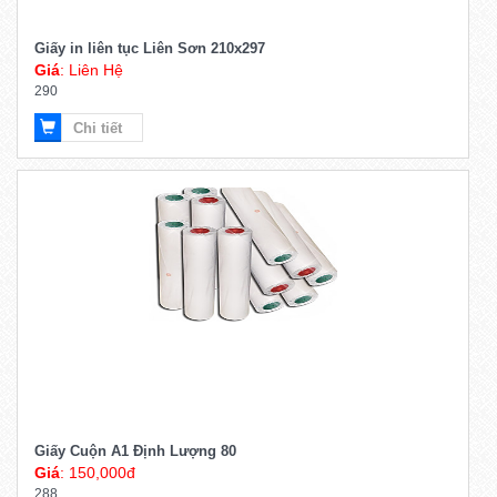
Giấy in liên tục Liên Sơn 210x297
Giá
: Liên Hệ
290
Chi tiết
Giấy Cuộn A1 Định Lượng 80
Giá
: 150,000đ
288