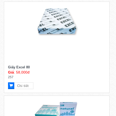
Giấy Excel 80
Giá
: 58,000đ
257
Chi tiết