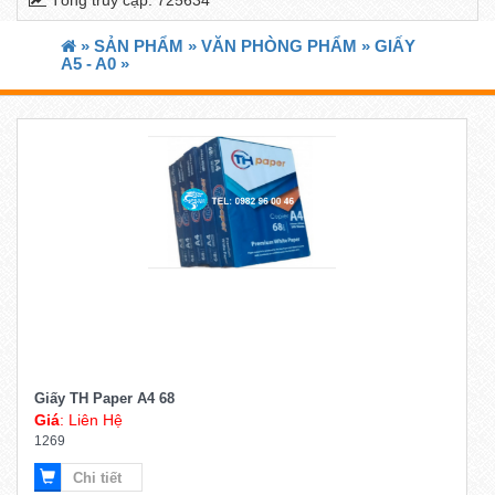
»
SẢN PHẨM »
VĂN PHÒNG PHẨM »
GIẤY
A5 - A0 »
Giấy TH Paper A4 68
Giá
: Liên Hệ
1269
Chi tiết