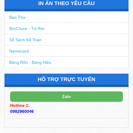
IN ẤN THEO YÊU CẦU
Bao Thư
BroChure - Tờ Rơi
Sổ Sách Kế Toán
Namecard
Băng Rôn - Bảng Hiệu
HỖ TRỢ TRỰC TUYẾN
Zalo
Hotline 1:
0982960046