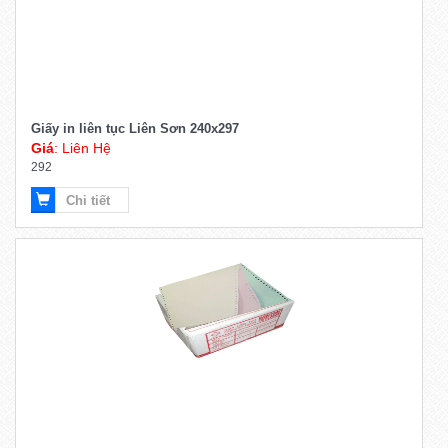
Giấy in liên tục Liên Sơn 240x297
Giá
: Liên Hệ
292
Chi tiết