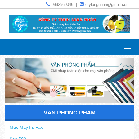
0982960046
|
ctylongnhan@gmail.com
Toggl
navig
VĂN PHÒNG PHẨM
Mực Máy In, Fax
Keo 502