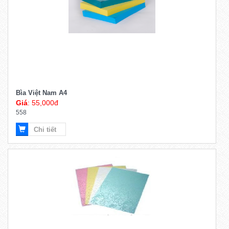
Bìa Việt Nam A4
Giá
: 55,000đ
558
Chi tiết