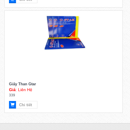
Chi tiết
Giấy Than Gtar
Giá
: Liên Hệ
339
Chi tiết