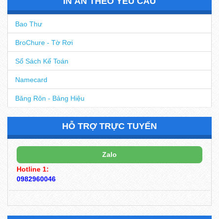
IN ẤN THEO YÊU CẦU
Bao Thư
BroChure - Tờ Rơi
Sổ Sách Kế Toán
Namecard
Băng Rôn - Bảng Hiệu
HỖ TRỢ TRỰC TUYẾN
Zalo
Hotline 1:
0982960046