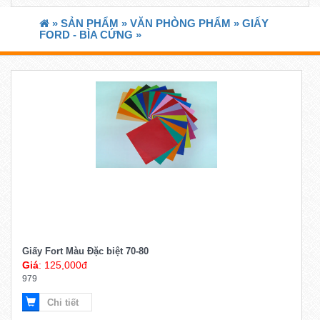
»
SẢN PHẨM »
VĂN PHÒNG PHẨM »
GIẤY
FORD - BÌA CỨNG »
Giấy Fort Màu Đặc biệt 70-80
Giá
: 125,000đ
979
Chi tiết