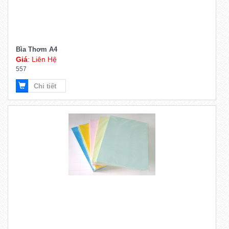
Bìa Thơm A4
Giá
: Liên Hệ
557
Chi tiết