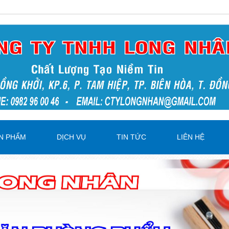
N PHẨM
DỊCH VỤ
TIN TỨC
LIÊN HỆ