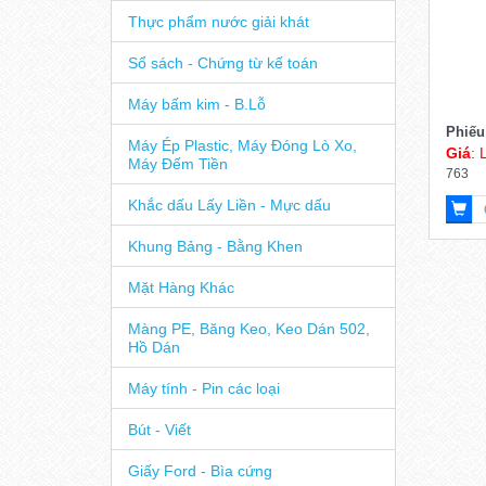
Thực phẩm nước giải khát
Sổ sách - Chứng từ kế toán
Máy bấm kim - B.Lỗ
Phiếu
Máy Ép Plastic, Máy Đóng Lò Xo,
Giá
: 
Máy Đếm Tiền
763
Khắc dấu Lấy Liền - Mực dấu
Khung Bảng - Bằng Khen
Mặt Hàng Khác
Màng PE, Băng Keo, Keo Dán 502,
Hồ Dán
Máy tính - Pin các loại
Bút - Viết
Giấy Ford - Bìa cứng