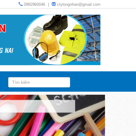
0982960046
|
ctylongnhan@gmail.com