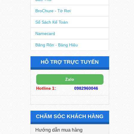
BroChure - Tờ Rơi
Sổ Sách Kế Toán
Namecard
Băng Rôn - Bảng Hiệu
HỖ TRỢ TRỰC TUYẾN
Zalo
Hotline 1:
0982960046
CHĂM SÓC KHÁCH HÀNG
Hướng dẫn mua hàng