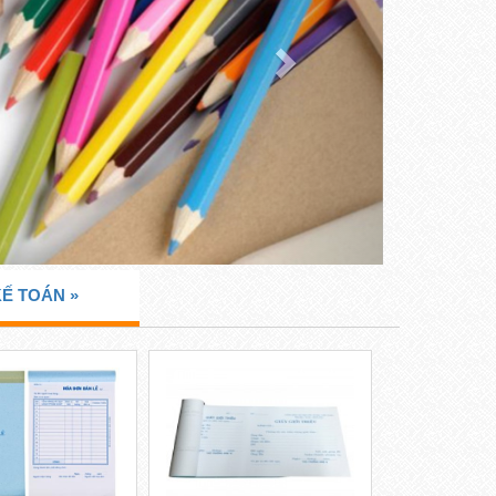
Ế TOÁN »