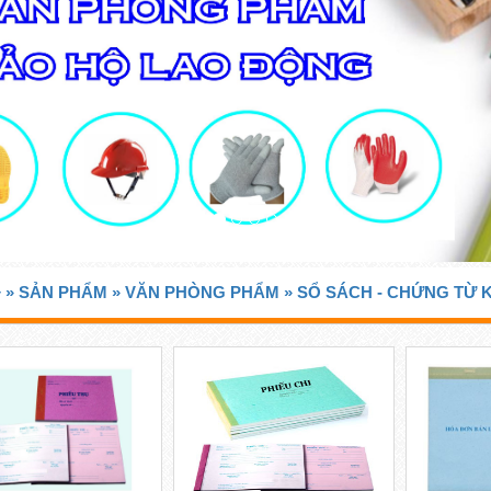
»
SẢN PHẨM »
VĂN PHÒNG PHẨM »
SỔ SÁCH - CHỨNG TỪ K