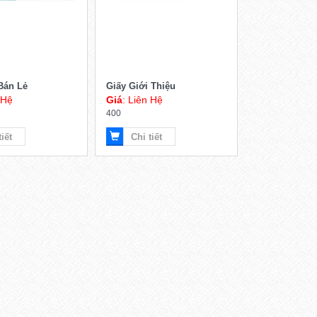
Bán Lẻ
Giấy Giới Thiệu
 Hệ
Giá
: Liên Hệ
400
tiết
Chi tiết