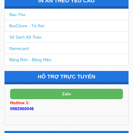
IN ẤN THEO YÊU CẦU
Bao Thư
BroChure - Tờ Rơi
Sổ Sách Kế Toán
Namecard
Băng Rôn - Bảng Hiệu
HỖ TRỢ TRỰC TUYẾN
Zalo
Hotline 1:
0982960046