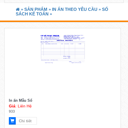
»
SẢN PHẨM »
IN ẤN THEO YÊU CẦU »
SỔ
SÁCH KẾ TOÁN »
In ấn Mẫu Sổ
Giá
: Liên Hệ
933
Chi tiết