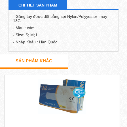
CHI TIẾT SẢN PHẨM
- Găng tay được dệt bằng sợi Nylon/Polyyester máy
13G
- Màu : xám
- Size: S; M; L
- Nhập Khẩu : Hàn Quốc
SẢN PHẨM KHÁC