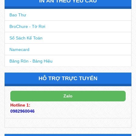
IN ẤN THEO YÊU CẦU
Bao Thư
BroChure - Tờ Rơi
Sổ Sách Kế Toán
Namecard
Băng Rôn - Bảng Hiệu
HỖ TRỢ TRỰC TUYẾN
Zalo
Hotline 1:
0982960046