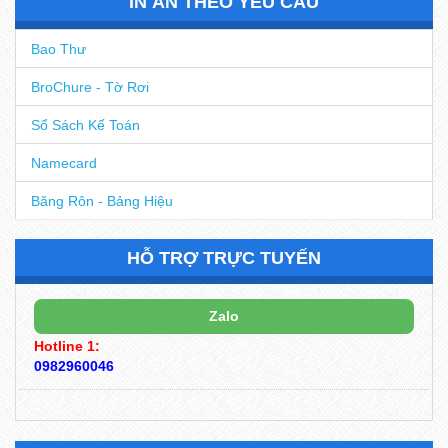
IN ẤN THEO YÊU CẦU
Bao Thư
BroChure - Tờ Rơi
Sổ Sách Kế Toán
Namecard
Băng Rôn - Bảng Hiệu
HỖ TRỢ TRỰC TUYẾN
Zalo
Hotline 1:
0982960046