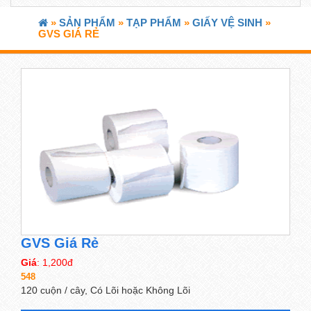
»
SẢN PHẨM
»
TẠP PHẨM
»
GIẤY VỆ SINH
»
GVS GIÁ RẺ
GVS Giá Rẻ
Giá
: 1,200đ
548
120 cuộn / cây, Có Lõi hoặc Không Lõi