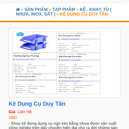
»
SẢN PHẨM
»
TẠP PHẨM
»
KỆ , KHAY, TỦ (
NHỰA, INOX, SẮT )
» KỆ DỤNG CỤ DUY TÂN
Kệ Dụng Cụ Duy Tân
Giá
: Liên Hệ
1283
- Khay kệ đựng dụng cụ ngũ kim bằng nhựa được sản xuất
công nghiệp trên dây chuyền hiện đại cho ra đời những sản