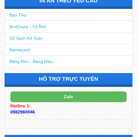
IN ẤN THEO YÊU CẦU
Bao Thư
BroChure - Tờ Rơi
Sổ Sách Kế Toán
Namecard
Băng Rôn - Bảng Hiệu
HỖ TRỢ TRỰC TUYẾN
Zalo
Hotline 1:
0982960046