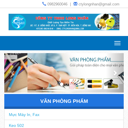
0982960046
|
ctylongnhan@gmail.com
Toggl
navig
VĂN PHÒNG PHẨM
Mực Máy In, Fax
Keo 502