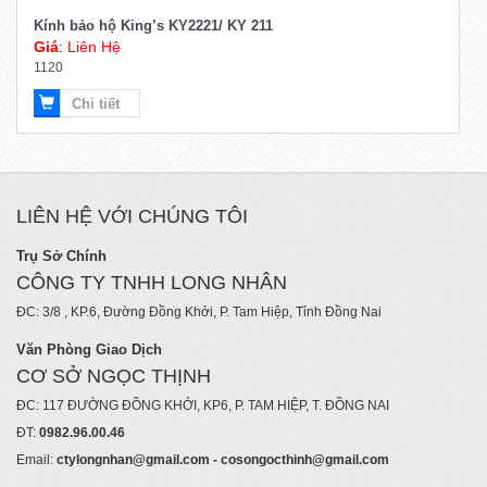
Kính bảo hộ King’s KY2221/ KY 211
Giá
: Liên Hệ
1120
Chi tiết
LIÊN HỆ VỚI CHÚNG TÔI
Trụ Sở Chính
CÔNG TY TNHH LONG NHÂN
ĐC: 3/8 , KP.6, Đường Đồng Khởi, P. Tam Hiệp, Tỉnh Đồng Nai
Văn Phòng Giao Dịch
CƠ SỞ NGỌC THỊNH
ĐC: 117 ĐƯỜNG ĐỒNG KHỞI, KP6, P. TAM HIỆP, T. ĐỒNG NAI
ĐT:
0982.96.00.46
Email:
ctylongnhan@gmail.com - cosongocthinh@gmail.com