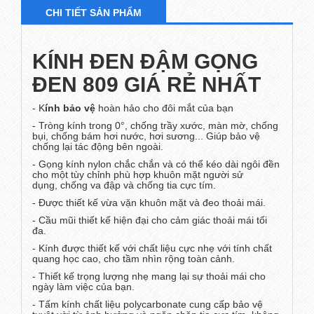
CHI TIẾT SẢN PHẨM
KÍNH ĐEN ĐẬM GỌNG
ĐEN 809 GIÁ RẺ NHẤT
- K
ính bảo vệ
hoàn hảo cho đôi mắt của bạn
- Tròng kính trong 0°, chống trầy xước, màn mờ, chống
bụi, chống bám hơi nước, hơi sương... Giúp bảo vệ
chống lại tác động bên ngoài.
- Gọng kính nylon chắc chắn và có thể kéo dài ngôi đền
cho một tùy chỉnh phù hợp khuôn mặt người sử
dụng, chống va đập và chống tia cực tím.
- Được thiết kế vừa vặn khuôn mặt và đeo thoải mái.
- Cầu mũi thiết kế hiện đại cho cảm giác thoải mái tối
đa.
- Kính được thiết kế với chất liệu cực nhẹ với tính chất
quang học cao, cho tầm nhìn rộng toàn cảnh.
- Thiết kế trọng lượng nhẹ mang lại sự thoải mái cho
ngày làm việc của bạn.
- Tấm kính chất liệu polycarbonate cung cấp bảo vệ