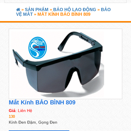
»
SẢN PHẨM
»
BẢO HỘ LAO ĐỘNG
»
BẢO
VỆ MẮT
» MẮT KÍNH BẢO BÌNH 809
Mắt Kính BẢO BÌNH 809
Giá
: Liên Hệ
130
Kính Đen Đậm, Gọng Đen