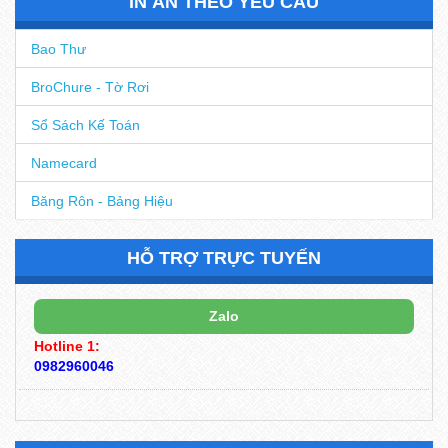
IN ẤN THEO YÊU CẦU
Bao Thư
BroChure - Tờ Rơi
Sổ Sách Kế Toán
Namecard
Băng Rôn - Bảng Hiệu
HỖ TRỢ TRỰC TUYẾN
Zalo
Hotline 1:
0982960046