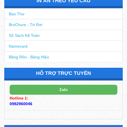
IN ẤN THEO YÊU CẦU
Bao Thư
BroChure - Tờ Rơi
Sổ Sách Kế Toán
Namecard
Băng Rôn - Bảng Hiệu
HỖ TRỢ TRỰC TUYẾN
Zalo
Hotline 1:
0982960046