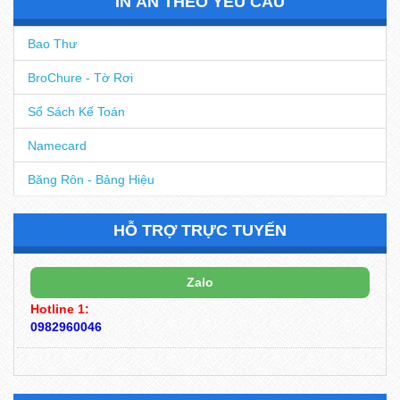
IN ẤN THEO YÊU CẦU
Bao Thư
BroChure - Tờ Rơi
Sổ Sách Kế Toán
Namecard
Băng Rôn - Bảng Hiệu
HỖ TRỢ TRỰC TUYẾN
Zalo
Hotline 1:
0982960046