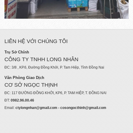
LIÊN HỆ VỚI CHÚNG TÔI
Trụ Sở Chính
CÔNG TY TNHH LONG NHÂN
ĐC: 3/8 , KP.6, Đường Đồng Khởi, P. Tam Hiệp, Tỉnh Đồng Nai
Văn Phòng Giao Dịch
CƠ SỞ NGỌC THỊNH
ĐC: 117 ĐƯỜNG ĐỒNG KHỞI, KP6, P. TAM HIỆP, T. ĐỒNG NAI
ĐT:
0982.96.00.46
Email:
ctylongnhan@gmail.com - cosongocthinh@gmail.com